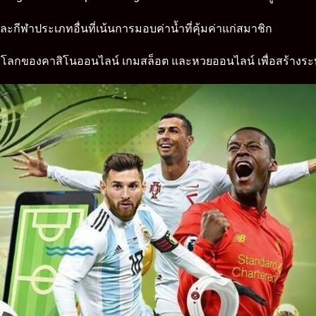
กีฬาประเภทอื่นที่เน้นการมอบค่าน้ำที่คุ้มค่าแก่สมาชิก
ู่โลกของคาสิโนออนไลน์ เกมสล็อต และหวยออนไลน์ เพื่อสร้างระบ