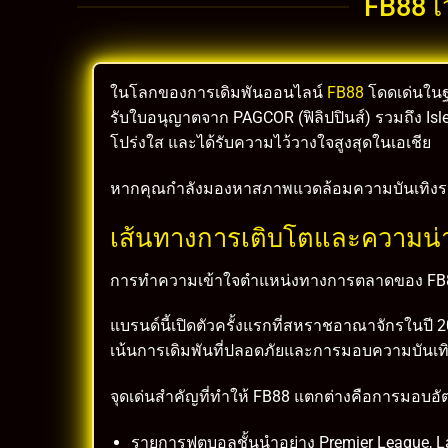
FB88 เ
ในโลกของการเดิมพันออนไลน์
FB88
โดดเด่นในฐ
รับใบอนุญาตจาก PAGCOR (ฟิลิปปินส์) รวมถึง Isle
โปร่งใส และได้รับความไว้วางใจสูงสุดในเอเชีย
หากคุณกำลังมองหาสภาพแวดล้อมความบันเทิงระดับมื
เส้นทางการเติบโตและความน่า
การทำความเข้าใจตำแหน่งทางการตลาดของ FB88 จ
แบรนด์นี้เปิดตัวครั้งแรกที่สหราชอาณาจักรในปี 2
เน้นการเดิมพันที่ปลอดภัยและการมอบความบันเทิง
จุดเด่นสำคัญที่ทำให้ FB88 แตกต่างคือการมอบอัตรา
รายการฟุตบอลชั้นนำอย่าง Premier League, L