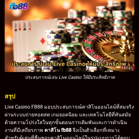
ประสบการณ์เล่น Live Casino ให้มีประสิทธิภาพ
สรุป
Live Casino FB88 มอบประสบการณ์คาสิโนออนไลน์ที่สมจริง
ผ่านระบบถ่ายทอดสด เกมยอดนิยม และเทคโนโลยีที่ทันสมัย
ด้วยความโปร่งใสในทุกขั้นตอนการเดิมพันและการดำเนิน
งานที่มีเสถียรภาพ
คาสิโน fb88
จึงเป็นตัวเลือกที่เหมาะ
สำหรับผู้เล่นที่ชื่นชอบคาสิโนออนไลน์ในรูปแบบการโต้ตอบ