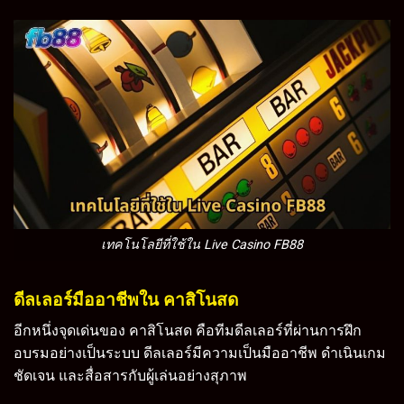
เทคโนโลยีที่ใช้ใน Live Casino FB88
ดีลเลอร์มืออาชีพใน คาสิโนสด
อีกหนึ่งจุดเด่นของ คาสิโนสด คือทีมดีลเลอร์ที่ผ่านการฝึก
อบรมอย่างเป็นระบบ ดีลเลอร์มีความเป็นมืออาชีพ ดำเนินเกม
ชัดเจน และสื่อสารกับผู้เล่นอย่างสุภาพ