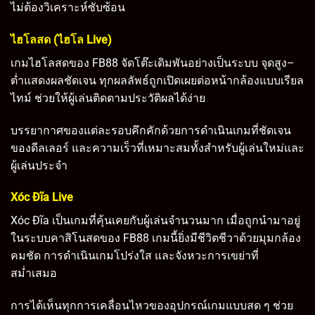
ไม่ต้องวิเคราะห์ซับซ้อน
ไฮโลสด (ไฮโล Live)
เกมไฮโลสดของ FB88 จัดโต๊ะเดิมพันอย่างเป็นระบบ จุดสูง–
ต่ำแสดงผลชัดเจน ทุกผลลัพธ์ถูกเปิดเผยต่อหน้ากล้องแบบเรียล
ไทม์ ช่วยให้ผู้เล่นติดตามประวัติผลได้ง่าย
บรรยากาศของแต่ละรอบคึกคักด้วยการดำเนินเกมที่ชัดเจน
ของดีลเลอร์ และความเร็วที่เหมาะสมทั้งสำหรับผู้เล่นใหม่และ
ผู้เล่นประจำ
Xóc Đĩa Live
Xóc Đĩa เป็นเกมที่คุ้นเคยกับผู้เล่นจำนวนมาก เมื่อถูกนำมาอยู่
ในระบบคาสิโนสดของ FB88 เกมนี้ยิ่งมีชีวิตชีวาด้วยมุมกล้อง
คมชัด การดำเนินเกมโปร่งใส และจังหวะการเขย่าที่
สม่ำเสมอ
การได้เห็นทุกการเคลื่อนไหวของอุปกรณ์เกมแบบสด ๆ ช่วย