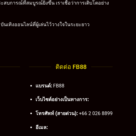
ารณ์ที่สมบูรณ์ยิ่งขึ้น เราเชื่อว่าการเติบโตอย่าง
บันเทิงออนไลน์ที่ผู้เล่นไว้วางใจในระยะยาว
ติดต่อ FB88
แบรนด์:
FB88
เว็บไซต์อย่างเป็นทางการ:
โทรศัพท์ (สายด่วน):
+66 2 026 8899
อีเมล: