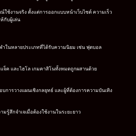
ใช้งานจริง ตั้งแต่การออกแบบหน้าเว็บไซต์ ความเร็ว
ับผู้เล่น
ีฬาในหลายประเภทที่ได้รับความนิยม เช่น ฟุตบอล
คแจ็ค และไฮโล เกมคาสิโนทั้งหมดถูกผสานด้วย
อบการวางแผนเชิงกลยุทธ์ และผู้ที่ต้องการความบันเทิง
ามรู้สึกจำเจเมื่อต้องใช้งานในระยะยาว