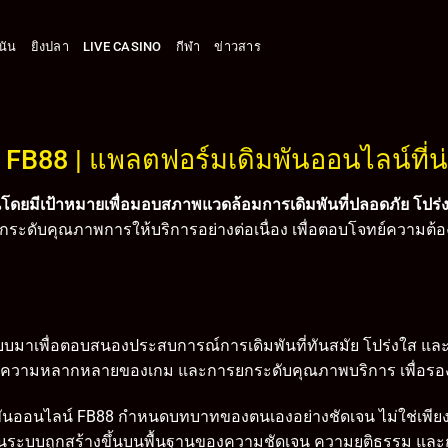
พนัน
ยิงปลา
LIVE CASINO
กีฬา
ข่าวสาร
ับ FB88 | แพลตฟอร์มเดิมพันออนไลน์ที่น่า
ดยมีเป้าหมายเพื่อมอบสภาพแวดล้อมการเดิมพันที่ปลอดภัย โปร่งใส
ระดับคุณภาพการให้บริการอย่างต่อเนื่อง เพื่อตอบโจทย์ความต้องก
มาเพื่อตอบสนองประสบการณ์การเดิมพันที่ทันสมัย โปร่งใส และมั
ามหลากหลายของเกม และการยกระดับคุณภาพบริการ เพื่อรองรับคว
ออนไลน์ FB88 กำหนดบทบาทของตนเองอย่างชัดเจน ไม่ใช่เพียงแค่เ
บบถูกสร้างขึ้นบนพื้นฐานของความชัดเจน ความยุติธรรม และการ