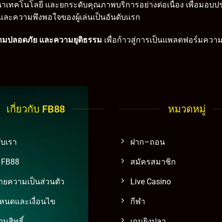
คโนโลยี และยกระดับคุณภาพบริการอย่างต่อเนื่อง เพื่อมอบประสบก
์และความพึงพอใจของผู้เล่นเป็นอันดับแรก
ามปลอดภัย และความยุติธรรม
เพื่อก้าวสู่การเป็นแพลตฟอร์มความ
เกี่ยวกับ FB88
หมวดหมู่
กับเรา
ฝาก–ถอน
อ FB88
สมัครสมาชิก
ยความเป็นส่วนตัว
Live Casino
หนดและเงื่อนไข
กีฬา
นสิทธิ์
เกมยิงปลา